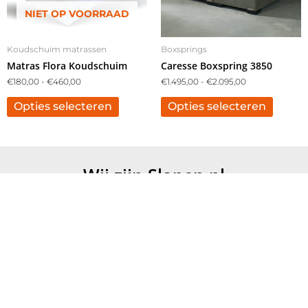
kan
kan
NIET OP VOORRAAD
gekozen
gekoze
worden
worde
Koudschuim matrassen
Boxsprings
op
op
Matras Flora Koudschuim
Caresse Boxspring 3850
de
de
€
180,00
-
€
460,00
€
1.495,00
-
€
2.095,00
productpagina
produc
Opties selecteren
Opties selecteren
Wij zijn Slapen.nl
Gratis levering
Vanaf €499,- wordt jouw bestelling gratis bezorgd.