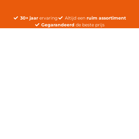
30+ jaar
ervaring
Altijd een
ruim assortiment
Gegarandeerd
de beste prijs
V
V
o
o
r
l
i
g
g
e
e
n
d
e