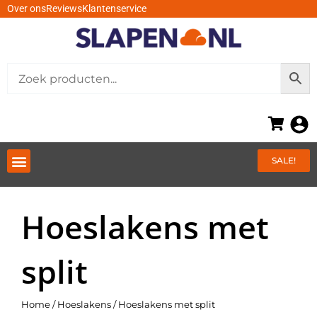
Ga
Over ons
Reviews
Klantenservice
naar
de
inhoud
Menu
SALE!
Hoeslakens met
split
Home
/
Hoeslakens
/ Hoeslakens met split