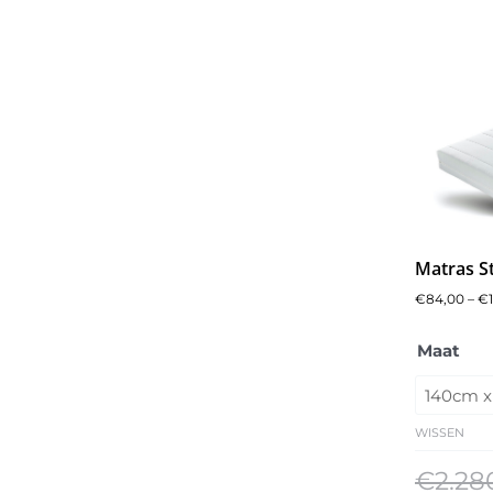
Matras S
€
84,00
–
€
Caresse
Maat
Boxsprin
3850
aantal
WISSEN
€
2.28