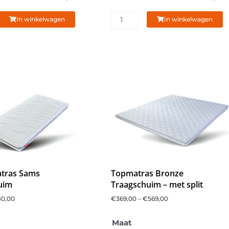
In winkelwagen
In winkelwagen
tras Sams
Topmatras Bronze
uim
Traagschuim – met split
80,00
€
369,00
–
€
569,00
Prijsklasse:
Prijsklasse:
Oorspronkelijke
Huidige
Oorspron
€65,00
€369,00
Caresse
Maat