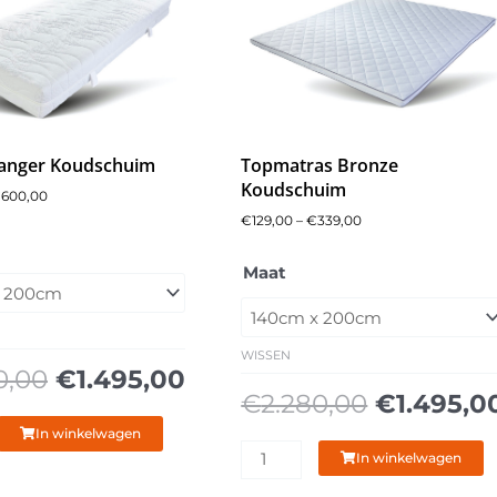
anger Koudschuim
Topmatras Bronze
Koudschuim
€
600,00
Prijsklasse:
€
129,00
–
€
339,00
Prijsklasse:
Oorspronkelijke
Huidige
€235,00
Oorspron
€129,00
prijs
prijs
tot
Caresse
g
Maat
prijs
tot
was:
is:
€600,00
Boxspring
was:
€339,00
€2.280,00.
€1.495,00.
3850
€2.280,0
aantal
WISSEN
0,00
€
1.495,00
€
2.280,00
€
1.495,0
In winkelwagen
In winkelwagen