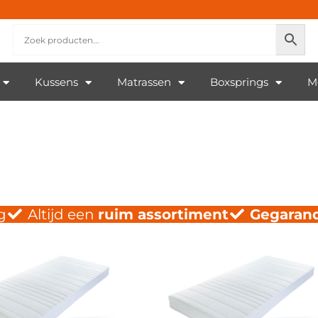
Kussens
Matrassen
Boxsprings
M
g
Altijd een
ruim assortiment
Gegaran
Pagina
Pagina
Pagina