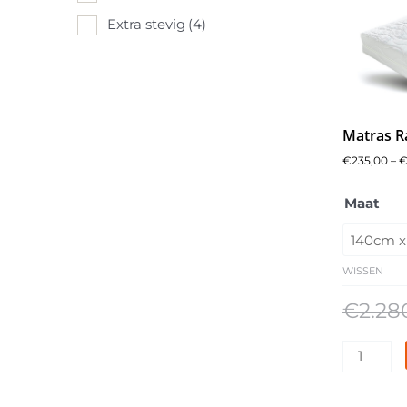
Extra stevig
(4)
Matras R
€
235,00
–
Caresse
Maat
Boxsprin
3850
aantal
WISSEN
€
2.28