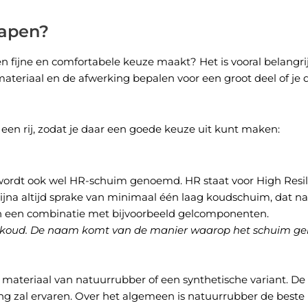
lapen?
n fijne en comfortabele keuze maakt? Het is vooral belangri
materiaal en de afwerking bepalen voor een groot deel of je 
 een rij, zodat je daar een goede keuze uit kunt maken:
wordt ook wel HR-schuim genoemd. HR staat voor High Resil
ijna altijd sprake van minimaal één laag koudschuim, dat natuu
 van een combinatie met bijvoorbeeld gelcomponenten.
iek koud. De naam komt van de manier waarop het schuim ge
 materiaal van natuurrubber of een synthetische variant. De
ng zal ervaren. Over het algemeen is natuurrubber de beste 