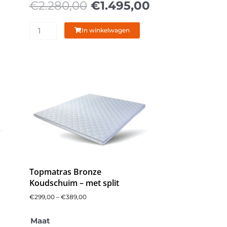
€
2.280,00
€
1.495,00
In winkelwagen
Topmatras Bronze
Koudschuim – met split
€
299,00
–
€
389,00
Prijsklasse:
kelijke
Huidige
Oorspronkelijke
Huidige
€299,00
Caresse
Maat