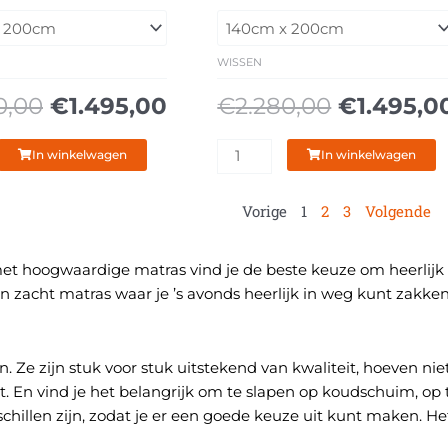
prijs
prijs
prijs
tot
tot
g
Boxspring
was:
is:
was:
€80,00
€569,00
3850
€2.280,00.
€1.495,00.
€2.280,0
aantal
WISSEN
0,00
€
1.495,00
€
2.280,00
€
1.495,0
In winkelwagen
In winkelwagen
Vorige
1
2
3
Volgende
 hoogwaardige matras vind je de beste keuze om heerlijk op 
en zacht matras waar je ’s avonds heerlijk in weg kunt zakke
Ze zijn stuk voor stuk uitstekend van kwaliteit, hoeven niet 
t. En vind je het belangrijk om te slapen op koudschuim, op
schillen zijn, zodat je er een goede keuze uit kunt maken. H