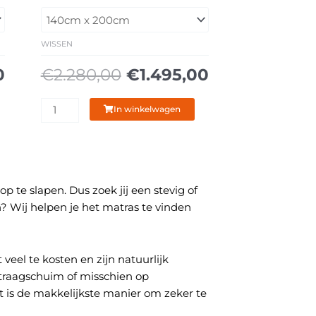
prijs
prijs
prijs
tot
Boxspring
is:
was:
is:
€389,00
3850
0.
€1.495,00.
€2.280,00.
€1.495,00.
aantal
WISSEN
0
€
2.280,00
€
1.495,00
In winkelwagen
te slapen. Dus zoek jij een stevig of
n? Wij helpen je het matras te vinden
veel te kosten en zijn natuurlijk
 traagschuim of misschien op
et is de makkelijkste manier om zeker te