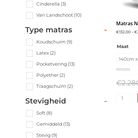
Cinderella
(3)
Van Landschoot
(10)
Matras 
Type matras
-
€
132,00
–
€
Koudschuim
(9)
Caresse
Maat
Boxsprin
Latex
(2)
3850
Pocketvering
(13)
aantal
WISSEN
Polyether
(2)
€
2.28
Traagschuim
(2)
Stevigheid
-
Soft
(8)
Gemiddeld
(13)
Stevig
(9)