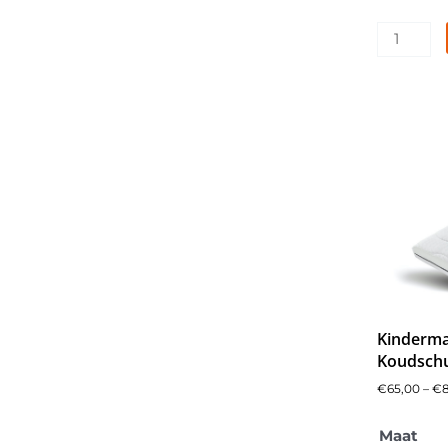
Kinderma
Koudsch
€
65,00
–
€
Caresse
Maat