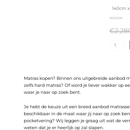
Boxsprin
3850
aantal
WISSEN
€
2.28
Matras kopen? Binnen ons uitgebreide aanbod met
zelfs hard matras? Of word je liever wakker op e
waar je naar op zoek bent.
Je hebt de keuze uit een breed aanbod matrassen. 
beschikbaar in de maat waar jij naar op zoek ben
pocketvering? Wij leggen je graag uit wat de ver
weten dat je er heerlijk op zal slapen.