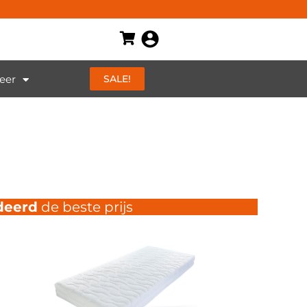
eer
SALE!
deerd
de beste prijs