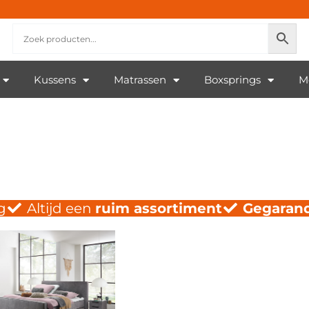
Kussens
Matrassen
Boxsprings
M
g
Altijd een
ruim assortiment
Gegaran