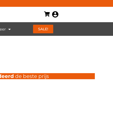
eer
SALE!
deerd
de beste prijs