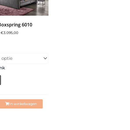
Boxspring 6010
€
3.095,00
Prijsklasse:
€2.495,00
g
tot
€3.095,00
h
ink
ar
In winkelwagen