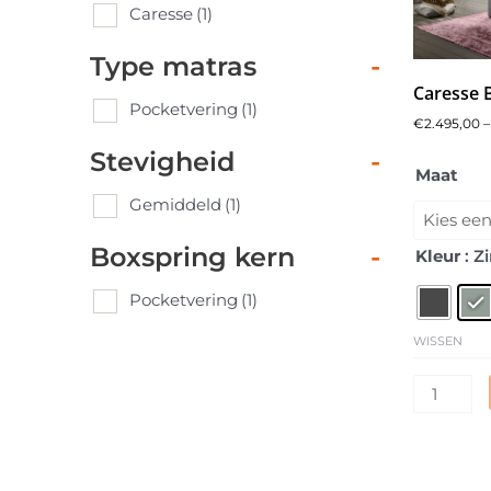
Caresse
(1)
Type matras
-
Caresse 
Pocketvering
(1)
€
2.495,00
–
Stevigheid
-
Boxsprin
Maat
V500
Gemiddeld
(1)
-
Elektrisc
Boxspring kern
-
Kleur
: Z
Verstelba
Pocketvering
(1)
aantal
WISSEN